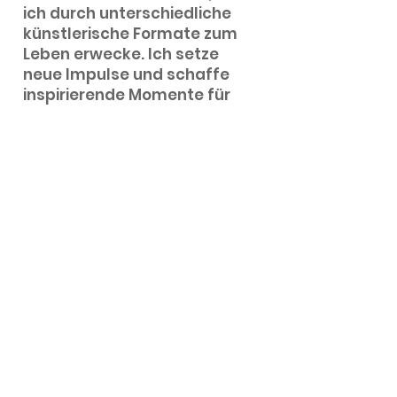
ich durch unterschiedliche
künstlerische Formate zum
Leben erwecke. Ich setze
neue Impulse und schaffe
inspirierende Momente für
vielfältige Anlässe.
Lesungen und Performances
Rahmenprogramm für
Veranstaltungen, Tagungen,
Konferenzen,...
Impulsvorträge zu
feministischen und
künstlerischen Themen
Mehr zu Eva Puchner
Performerin